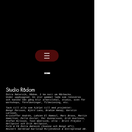
S a r a B r o o s
Studio Rådom
Östra Ämtervik, Rådom. 2 km norr om Mårbacka.
Under uppbyggnad. En stor gammal lada som renoveras
och kanske nån gång blir a
rbetslokal, studio, scen för
workshops, föreläsningar, filmvisning, etc.
Tack till alla som hjälpt till med projektet:
Bengt Persson, Björn Lans, Brahim Amnay, Kerstin
Larsson,
Kristoffer Andrén, Lahcen El Hamoul, Marc Broos, Martin
Hamilton, Pelle Ossler,
Per Gunnarsson, Erik Axelsson,
Stefan Nilsson,
Toon Weersink,
Ulla - Britt Fräjdin -
Hellqvist och Erik Hellqvist,
Folk & Få Östra Ämtevik (Svenne och Bengt mfl),
Reinert Särnblad Karlstad Miljöteknik & Entreprenad AB.